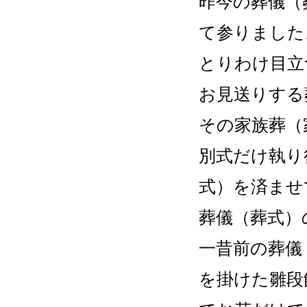
昨今の葬儀（
う。
て参りました
2024/03/08
とりわけ目立
目黒区商工
お見送りする
れました
その家族葬（
以下リンク
別式だけ執り
https://www
式）を済ませ
2011/10/04
葬儀（葬式）
東日本大
一昔前の葬儀
詳細はこ
を掛けた雛段
http://www