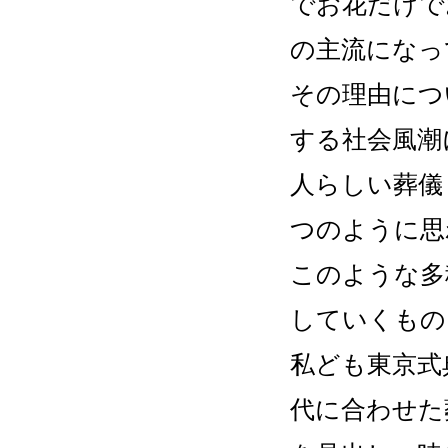
でお花だけで
の主流になっ
2011/03/22
その理由につ
東北関東
する社会風潮
お祈り申
人らしい葬儀
東京式典株
つのように思
2010/12/01
このような多
iPadを
していくもの
多彩なバ
私ども東京式
来るよう
代に合わせた