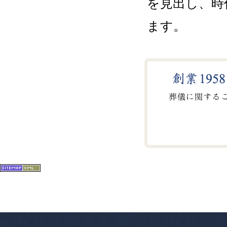
を見出し、時
2008/07/25
ます。
第4回葬祭
（全日本葬