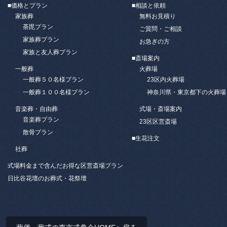
■価格とプラン
■相談と依頼
家族葬
無料お見積り
荼毘プラン
ご質問・ご相談
家族葬プラン
お急ぎの方
家族と友人葬プラン
■斎場案内
一般葬
火葬場
一般葬５０名様プラン
23区内火葬場
一般葬１００名様プラン
神奈川県・東京都下の火葬場
音楽葬・自由葬
式場・斎場案内
音楽葬プラン
23区区営斎場
散骨プラン
■
生花注文
社葬
式場料金まで含んだお得な区営斎場プラン
日比谷花壇のお葬式・花祭壇