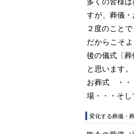
多くの皆様は
2026/01/01
すが、葬儀・
新年明け
２度のことで
本年もお客
だからこそよ
スをご提案
後の儀式〔葬
一同精進致
と思います。
お葬式 ・・
2025/09/10
場・・・そし
秋のお彼
彼岸入り：9
変化する葬儀・
お墓参りの